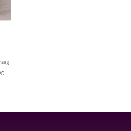
graag
ng
.