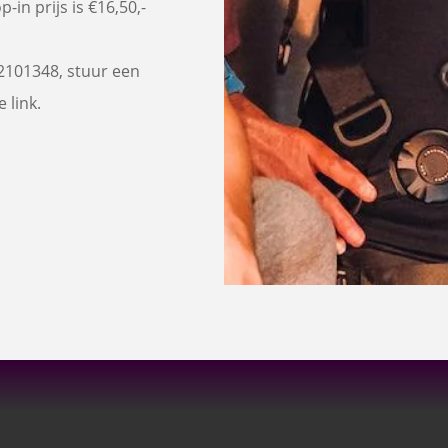
-in prijs is €16,50,-
2101348, stuur een
 link.