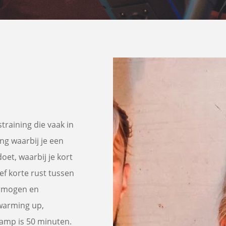
raining die vaak in
ng waarbij je een
doet, waarbij je kort
ef korte rust tussen
vermogen en
 warming up,
camp is 50 minuten.