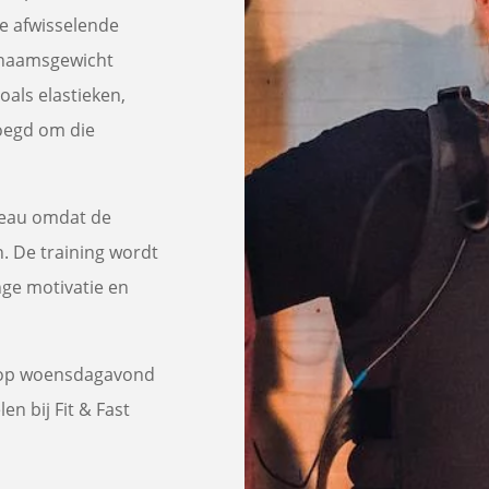
je afwisselende
ichaamsgewicht
als elastieken,
voegd om die
iveau omdat de
. De training wordt
ge motivatie en
s op woensdagavond
 bij Fit & Fast