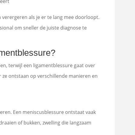
reert
n verergeren als je er te lang mee doorloopt.
ssional om sneller de juiste diagnose te
amentblessure?
n, terwijl een ligamentblessure gaat over
ar ze ontstaan op verschillende manieren en
seren. Een meniscusblessure ontstaat vaak
ij draaien of bukken, zwelling die langzaam