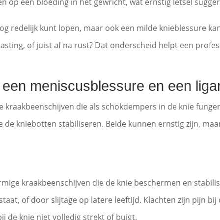
en op een bloeding in het gewricht, wat ernstig letsel sugge
e nog redelijk kunt lopen, maar ook een milde knieblessure ka
lasting, of juist af na rust? Dat onderscheid helpt een profe
en een meniscusblessure en een lig
 kraakbeenschijven die als schokdempers in de knie fungere
 de kniebotten stabiliseren. Beide kunnen ernstig zijn, ma
mige kraakbeenschijven die de knie beschermen en stabili
aat, of door slijtage op latere leeftijd. Klachten zijn pijn b
de knie niet volledig strekt of buigt.