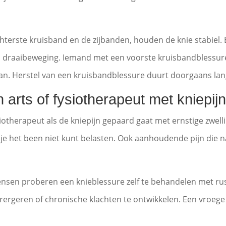
terste kruisband en de zijbanden, houden de knie stabiel.
een draaibeweging. Iemand met een voorste kruisbandblessure
l aan. Herstel van een kruisbandblessure duurt doorgaans l
arts of fysiotherapeut met kniepij
iotherapeut als de kniepijn gepaard gaat met ernstige zwellin
je het been niet kunt belasten. Ook aanhoudende pijn die na
nsen proberen een knieblessure zelf te behandelen met rust 
verergeren of chronische klachten te ontwikkelen. Een vroeg