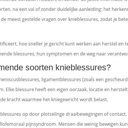
orten, na een val of zonder duidelijke aanleiding: het herk
 de meest gestelde vragen over knieblessures, zodat je beter
ificeert, hoe sneller je gericht kunt werken aan herstel en 
mende blessures, hun symptomen en de weg naar verantwoo
omende soorten knieblessures?
eniscusblessures, ligamentblessures (zoals een gescheurde
m. Elke blessure heeft een eigen oorzaak, locatie en herstel
n de kracht waarmee het kniegewricht wordt belast.
blessures op door plotselinge draaibewegingen of contact, t
ellofemoraal pijnsyndroom. Mensen die weinig bewegen kunnen