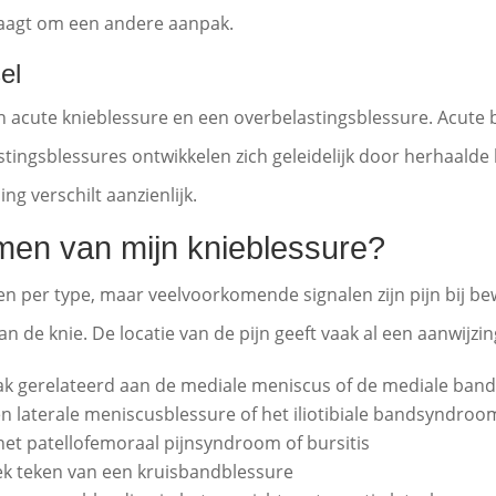
 vraagt om een andere aanpak.
el
n acute knieblessure en een overbelastingsblessure. Acute 
stingsblessures ontwikkelen zich geleidelijk door herhaalde
g verschilt aanzienlijk.
men van mijn knieblessure?
per type, maar veelvoorkomende signalen zijn pijn bij beweg
an de knie. De locatie van de pijn geeft vaak al een aanwijzi
k gerelateerd aan de mediale meniscus of de mediale ban
n laterale meniscusblessure of het iliotibiale bandsyndroo
het patellofemoraal pijnsyndroom of bursitis
ek teken van een kruisbandblessure