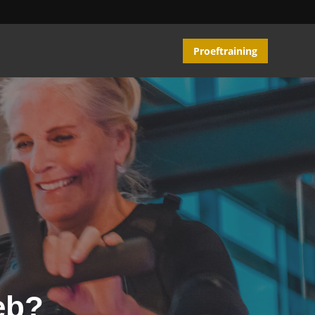
Proeftraining
eb?