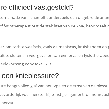
e officieel vastgesteld?
n combinatie van lichamelijk onderzoek, een uitgebreide a
f fysiotherapeut test de stabiliteit van de knie, beoordeelt
r om zachte weefsels, zoals de meniscus, kruisbanden en p
uit te sluiten. In veel gevallen kan een ervaren fysiotherape
eeldvorming noodzakelijk is.
t een knieblessure?
ure hangt volledig af van het type en de ernst van de blessur
vorderlijk voor herstel. Bij ernstige ligament- of meniscusb
 hervat.