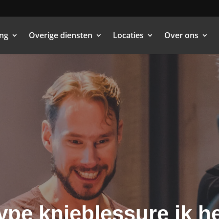
ing
Overige diensten
Locaties
Over ons
type knieblessure ik h