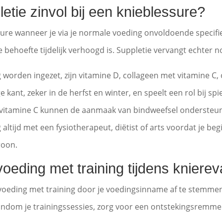
tie zinvol bij een knieblessure?
ssure wanneer je via je normale voeding onvoldoende specifi
e behoefte tijdelijk verhoogd is. Suppletie vervangt echter
g worden ingezet, zijn vitamine D, collageen met vitamine 
 kant, zeker in de herfst en winter, en speelt een rol bij spi
itamine C kunnen de aanmaak van bindweefsel ondersteune
g altijd met een fysiotherapeut, diëtist of arts voordat je be
roon.
eding met training tijdens kniereva
voeding met training door je voedingsinname af te stemmen 
ondom je trainingssessies, zorg voor een ontstekingsremme