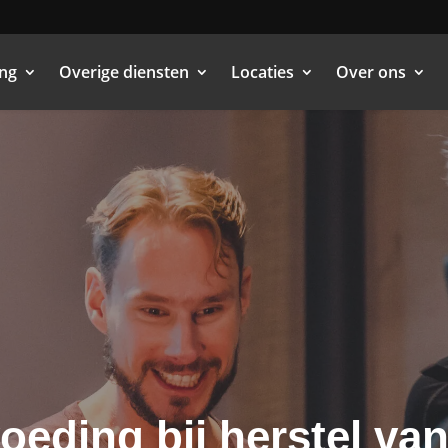
ing
Overige diensten
Locaties
Over ons
voeding bij herstel va