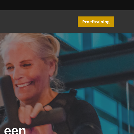
Proeftraining
n een