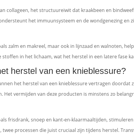
 collageen, het structuureiwit dat kraakbeen en bindweefsel
k ondersteunt het immuunsysteem en de wondgenezing en zit
 zoals zalm en makreel, maar ook in lijnzaad en walnoten, he
ffen in het lichaam, wat het herstel in een latere fase ka
et herstel van een knieblessure?
kunnen het herstel van een knieblessure vertragen doordat z
Het vermijden van deze producten is minstens zo belangrij
ls frisdrank, snoep en kant-en-klaarmaaltijden, stimuleren 
 twee processen die juist cruciaal zijn tijdens herstel. Tra